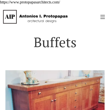
https://www.protopapasarchitects.com/
Buffets