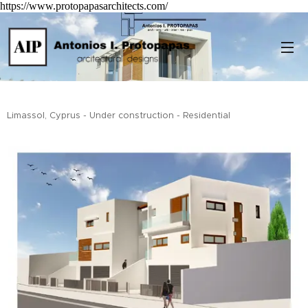
https://www.protopapasarchitects.com/
Limassol, Cyprus - Under construction - Residential